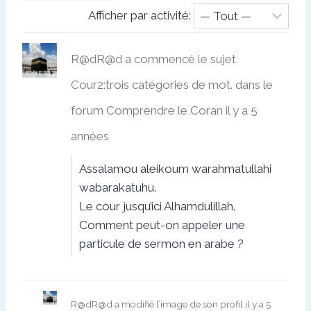
Afficher par activité:
R@dR@d
a commencé le sujet
Cour2:trois catégories de mot.
dans le
forum
Comprendre le Coran
il y a 5
années
Assalamou aleikoum warahmatullahi
wabarakatuhu.
Le cour jusqu’ici Alhamdulillah.
Comment peut-on appeler une
particule de sermon en arabe ?
R@dR@d
a modifié l’image de son profil
il y a 5