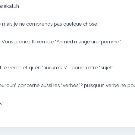
arakatuh
de mais je ne comprends pas quelque chose.
et”… Vous prenez l’exemple “Ahmed mange une pomme”.
le verbe et qu’en “aucun cas” il pourra être “sujet”…
ouroun” concerne aussi les “verbes”? puisqu’un verbe ne pour
.