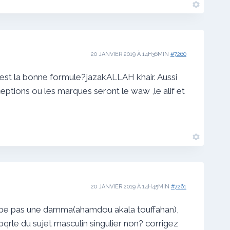
20 JANVIER 2019 À 14H36MIN
#7260
le est la bonne formule?jazakALLAH khair. Aussi
eptions ou les marques seront le waw ,le alif et
20 JANVIER 2019 À 14H45MIN
#7261
erbe pas une damma(ahamdou akala touffahan),
 pqrle du sujet masculin singulier non? corrigez