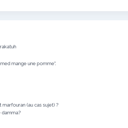
arakatuh
 “Ahmed mange une pomme”.
 marfouran (au cas sujet) ?
une damma?