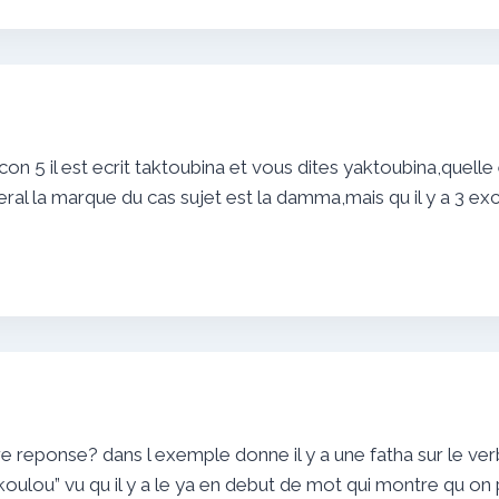
econ 5 il est ecrit taktoubina et vous dites yaktoubina,quel
al la marque du cas sujet est la damma,mais qu il y a 3 exc
e reponse? dans l exemple donne il y a une fatha sur le v
”yakoulou” vu qu il y a le ya en debut de mot qui montre qu on