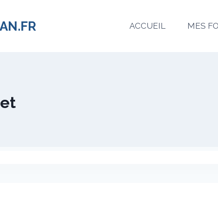
AN.FR
ACCUEIL
MES F
jet