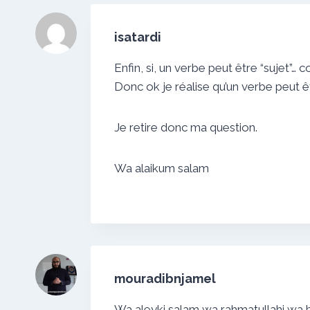
isatardi
Enfin, si, un verbe peut être “sujet”…
Donc ok je réalise qu’un verbe peut êt
Je retire donc ma question.
Wa alaikum salam
mouradibnjamel
Wa aleyki salam wa rahmatullahi wa b