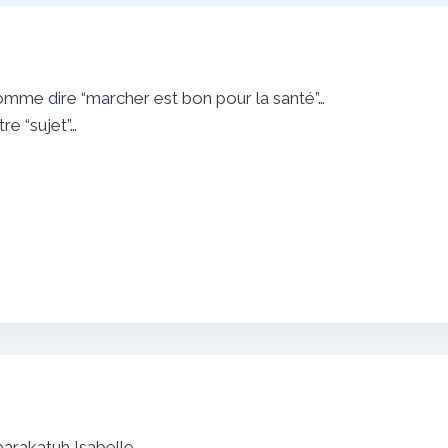
 comme dire “marcher est bon pour la santé”…
re “sujet”…
arakatuh Isabelle,