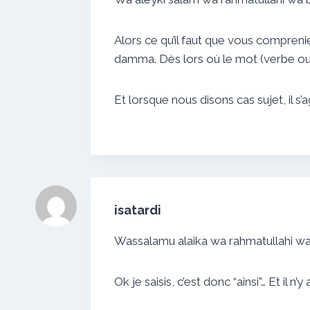
Alors ce qu’il faut que vous compreniez
damma. Dès lors où le mot (verbe ou n
Et lorsque nous disons cas sujet, il s
isatardi
Wassalamu alaika wa rahmatullahi w
Ok je saisis, c’est donc “ainsi”… Et il