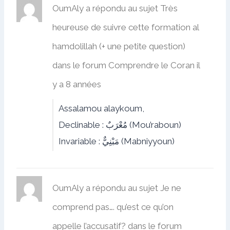
OumAly
a répondu au sujet
Très
heureuse de suivre cette formation al
hamdolillah (+ une petite question)
dans le forum
Comprendre le Coran
il
y a 8 années
Assalamou alaykoum,
Declinable : مُعْرَبٌ (Mou’raboun)
Invariable : مَبْنِيٌّ (Mabniyyoun)
OumAly
a répondu au sujet
Je ne
comprend pas…. qu’est ce qu’on
appelle l’accusatif?
dans le forum